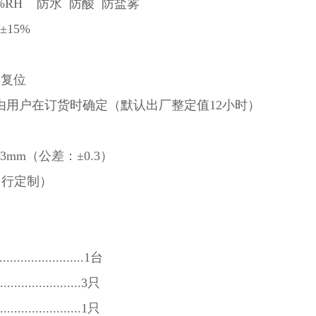
%RH 防水 防酸 防盐雾
15%
动复位
）由用户在订货时确定（默认出厂整定值12小时）
3mm（公差：±0.3）
另行定制）
......................1台
....................3只
....................1只