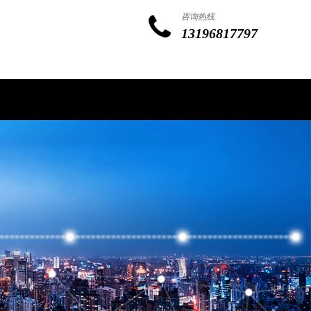
咨询热线
13196817797